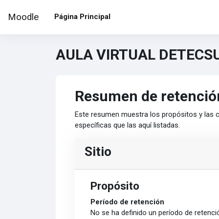
Salta al contenido principal
Moodle
Página Principal
AULA VIRTUAL DETECS
Resumen de retenció
Este resumen muestra los propósitos y las c
específicas que las aquí listadas.
Sitio
Propósito
Período de retención
No se ha definido un período de retenci